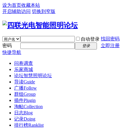
设为首页
收藏本站
开启辅助访问
切换到窄版
找回密码
自动登录
密码
立即注册
登录
快捷导航
问卷调查
乐家商城
论坛
智慧照明论坛
导读
Guide
广播
Follow
群组
Group
插件
Plugin
淘帖
Collection
日志
Blog
记录
Doing
排行榜
Ranklist